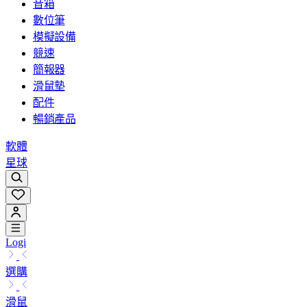
音箱
數位筆
模擬設備
競速
簡報器
滑鼠墊
配件
暢銷產品
軟體
星球
Logi
選購
滑鼠