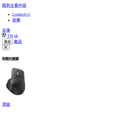
跳到主要內容
Logitech G
商務
支援
TW,zh
產品
產品
照類別選購
滑鼠