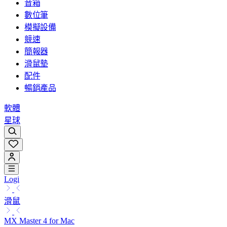
音箱
數位筆
模擬設備
競速
簡報器
滑鼠墊
配件
暢銷產品
軟體
星球
Logi
滑鼠
MX Master 4 for Mac