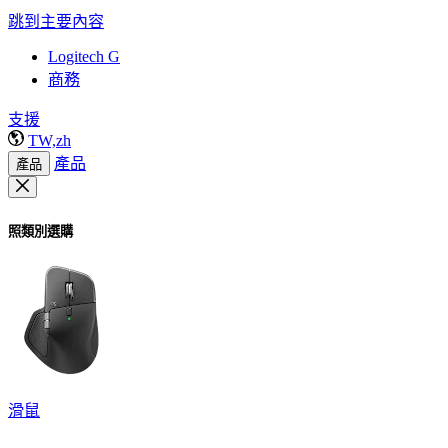
跳到主要內容
Logitech G
商務
支援
TW,zh
產品
產品
照類別選購
滑鼠