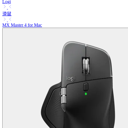
Logi
滑鼠
MX Master 4 for Mac