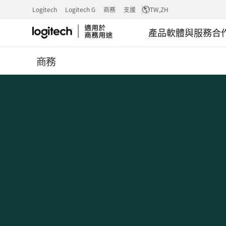
全
Logitech
Logitech G
商務
支援
TW
,ZH
產品
軟體與服務
合
新
商務
工
作
邏
輯