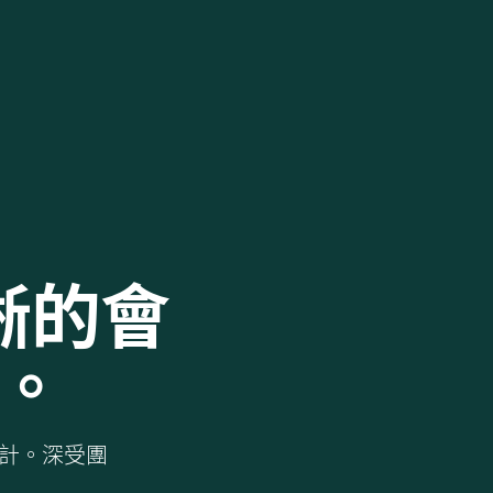
晰的會
。
設計。深受團