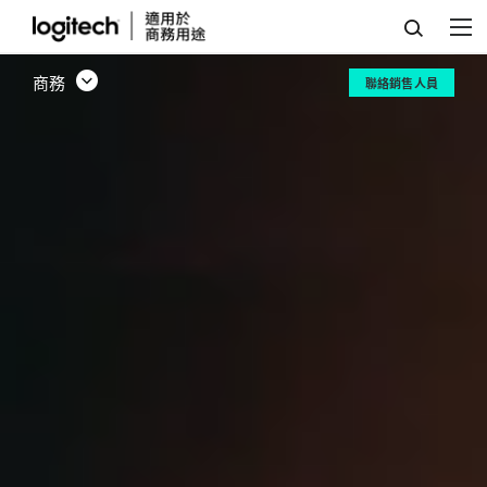
個
人
商務
聯絡銷售人員
工
作
場
所
解
決
方
案