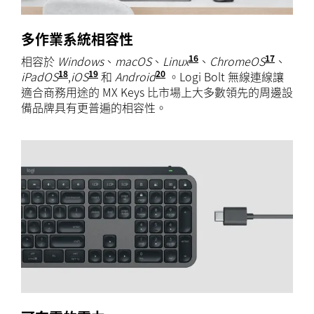
多作業系統相容性
16
17
相容於
Windows
、
macOS
、
Linux
在 Windows 和 
、
ChromeOS
在 Wi
、
18
19
20
iPadOS
在 Windows 和 macOS 以外的系統上，無
,
iOS
在 Windows 和 macOS 以外的系統
和
Android
在 Windows 和 mac
。Logi Bolt 無線連線讓
適合商務用途的 MX Keys 比市場上大多數領先的周邊設
備品牌具有更普遍的相容性。