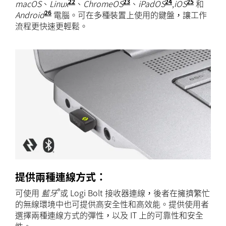
22
23
24
25
macOS
、
Linux
在 Windows 和 macOS 以外的系
、
ChromeOS
在 Windows 和 ma
、
iPadOS
在 Window
,
iOS
在 Wi
和
26
Android
在 Windows 和 macOS 以外的系統上，無
電腦。可在多種裝置上使用的鍵盤，讓工作
流程更快速更輕鬆。
提供兩種連線方式：
®
可使用
藍牙
或 Logi Bolt 接收器連線，後者在擁擠繁忙
的無線環境中也可提供高安全性和高效能。提供使用者
選擇兩種連線方式的彈性，以及 IT 上的可靠性和安全