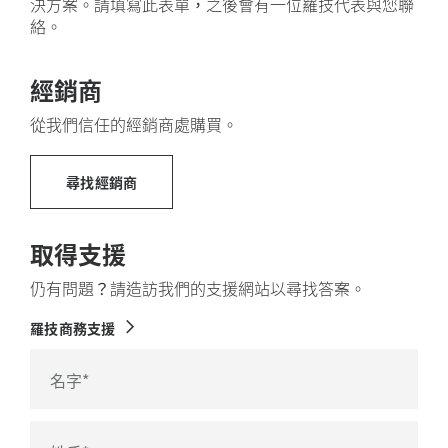
決方案。請填寫此表單，之後會有一位羅技代表與您聯
計
關於回收塑膠
絡。
完美敲擊按鍵
使用一整塊金屬板製作而成之機體帶來的
穩定性
方向
鍵
經銷商
整合
數字鍵盤
從我們信任的經銷商處購買。
鍵盤配置視國家會有不同。
尋找經銷商
取得支援
仍有問題？請造訪我們的支援網站以尋找答案。
羅技商務支援
名字
*