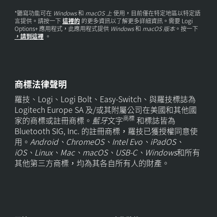
*聽寫功能可在
Windows
和
macOS 上
使用，目前僅在特定地區以特定語
言提供。請按一下
這裡的
的更多資訊以了解更多詳細資訊。需要 Logi
Options+ 應用程式，此應用程式提供
Windows
和
macOS 版本
。按一下
，請到這裡
。
商標法律聲明
羅技、Logi、Logi Bolt、Easy-Switch、與羅技標誌為
Logitech Europe SA 及/或其附屬公司在美國和其他國
商標
家的商標或註冊商標。
藍牙
文字
和標誌皆為
Bluetooth SIG, Inc. 的註冊商標，羅技已獲授權同意使
用。
Android、ChromeOS、Intel Evo、iPadOS、
iOS、Linux、Mac、macOS、USB-C、Windows
和所有
其他第三方商標，均為其各自所有人的財產。