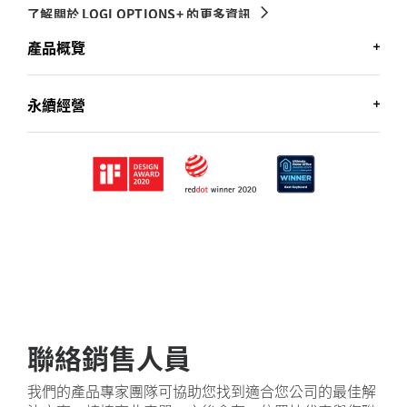
了解關於 LOGI OPTIONS+ 的更多資訊
產品概覽
適合商務用途的 MX KEYS
永續經營
針對每個獨特的工作流程自訂適合商務用途之 MX Keys
的動作。
讓您覺得舒適的最佳選擇
Logitech致力於創造永續經營發展的世界我們正積極努
力執行著並加快社會變革的步伐。
Logi Bolt
無線技術
了解關於羅技永續經營倡議的更多資訊
藍牙
低耗電
無線技術
可自訂
F 功能鍵
自動與手動
調整背光亮度
採用環保回收塑膠再製
高生產力
F 功能鍵
要
適合商務用途的 MX Keys 中的塑膠零件包含 26% 的認
Easy-Switch
按鍵
29
證消費後回收塑膠
不包括印刷線路板組件 (PWA) 和包
來自舊消費電子產品的報廢塑膠可
USB-C
快速充電
聯絡銷售人員
開啟/關閉
開關
使
再次利用，並有助於減少碳足跡。
Caps lock
指示燈
我們的產品專家團隊可協助您找到適合您公司的最佳解
雙重配置是
針對
Mac
和
Windows
使用者而設