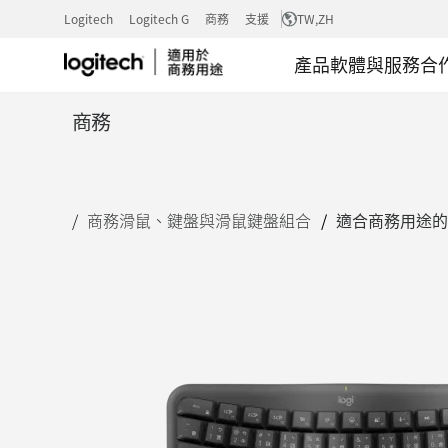
適
Logitech
Logitech G
商務
支援
TW
,ZH
產品
軟體與服務
合
合
商務
商
商務滑鼠、鍵盤與滑鼠鍵盤組合
適合商務用途的 W
務
用
途