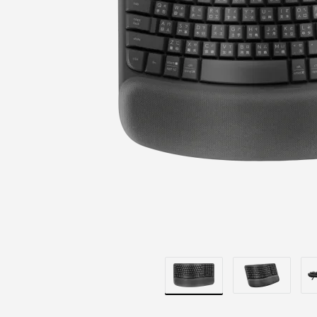
的
WAVE
KEYS