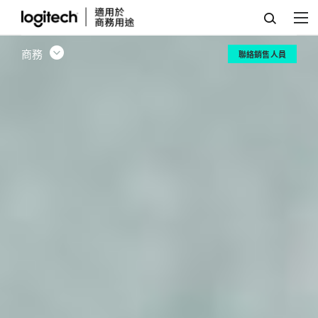
團
隊
商務
聯絡銷售人員
工
作
場
所
解
決
方
案