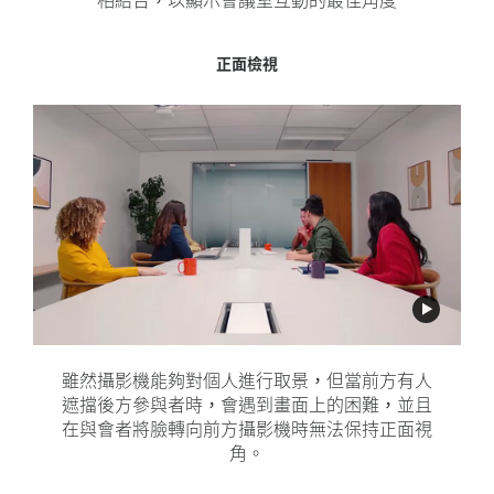
正面和中央視角
正面檢視
中央視角
在房間前方放置 Rally Bar，並在桌子中央放置
雖然攝影機能夠對個人進行取景，但當前方有人
雖然攝影機能夠捕捉到房間內與會者圍坐在桌子
Sight，您可以在對話進行時保持一致的面向前
遮擋後方參與者時，會遇到畫面上的困難，並且
旁交談的情況，但當與會者將臉轉回房間前方
在與會者將臉轉向前方攝影機時無法保持正面視
方的現場互動視角，並使用
時，無法保持正面視角。
RightSight 2 智
能切換
角。
。