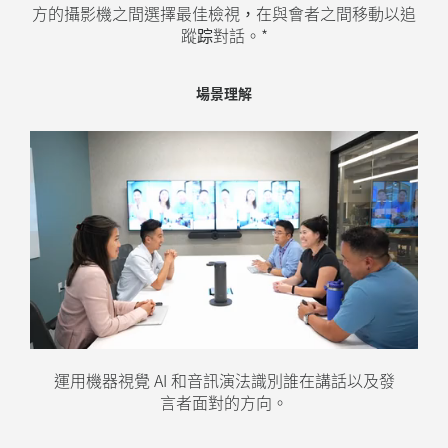
方的攝影機之間選擇最佳檢視，在與會者之間移動以追
蹤踪對話。*
攝影機切換
場景理解
場景導演
運用機器視覺 AI 和音訊演法識別誰在講話以及發
優先傳送最能呈現講者臉部最佳視角的攝影畫
最佳的拍攝角度由多個攝影機之間決定。
言者面對的方向。
面。