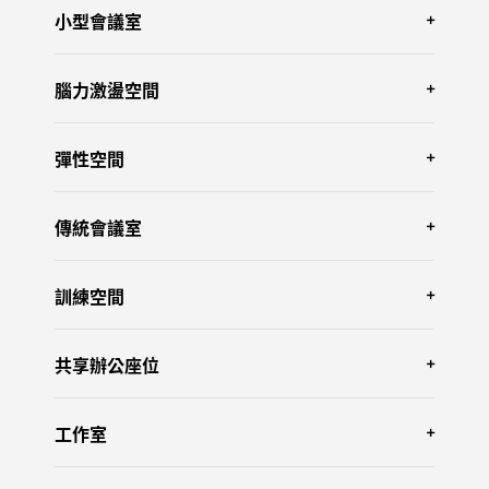
小型會議室
腦力激盪空間
配備
羅技Rally Bar Huddle
和
Tap IP
。
彈性空間
配備
羅技 Rally Bar Mini
和互動顯示器。
傳統會議室
配備
羅技 Rally Bar
、
Tap IP
以及
Scribe
。
訓練空間
配備
羅技 Rally Bar 全功能視訊會議系統
、
Tap
觸控螢幕控制器
、
羅技 Sight 全景桌面攝影機
和
共享辦公座位
Scribe 白板攝影機
。
具有
Rally 攝影機
、
Tap IP 觸控螢幕控制器
、
麥
克風吊掛安裝套件
以及
Scribe白板攝影機
。
工作室
配備
羅技 Brio 305
和 Logi Dock Flex。