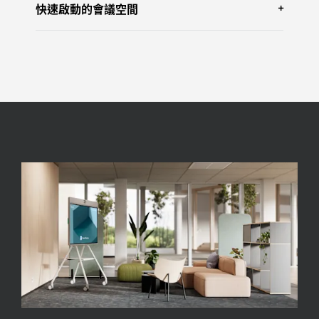
快速啟動的會議空間
具有
Rally 攝影機
、
Tap IP 觸控螢幕控制器
和
Rally 揚聲器
。
具有
Rally Board 65 吋全功能視訊協作觸控螢
幕
。