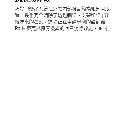
巧妙的懸吊系統在外殼內部將音箱模組分開放
置，幾乎完全消除了透過牆壁、支架和桌子所
傳送來的震動。這項正在申請專利的設計讓
Rally 麥克風擁有優異的回音消除效能，並同
時確保視訊影像保持清晰穩定，即使在高音量
和變焦放大時也沒問題。