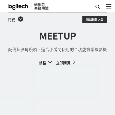
配
備
商務
聯絡銷售人員
超
MEETUP
廣
角
配備超廣角鏡頭，適合小房間使用的全功能會議攝影機
鏡
頭，
規格
立即購買
適
合
小
房
間