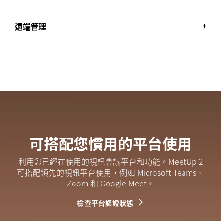
遠端管理
透過對 Logitech Sync、Appspace 和其他平台啟用電
*
子看板功能，在您房間的顯示器上顯示資訊
。
將 MeetUp 2 快速連線到您的網路，並透過乙太網路或
*
檢視
相容性資訊
Wi-Fi 連線，解鎖遠端管理功能。
可搭配您慣用的平台使用
可搭配您慣用的平台使用
可搭配您慣用的平台使用
利用您已經在使用的視訊會議平台和功能。MeetUp 2
利用您已經在使用的視訊會議平台和功能。MeetUp 2
利用您已經在使用的視訊會議平台和功能。MeetUp 2
可搭配領先的視訊平台使用，例如 Microsoft Teams、
可搭配領先的視訊平台使用，例如 Microsoft Teams、
可搭配領先的視訊平台使用，例如 Microsoft Teams、
*
*
Zoom 和 Google Meet
Zoom 和 Google Meet
Zoom 和 Google Meet。
。
。
檢查平台認證狀態
檢查平台認證狀態
檢查平台認證狀態