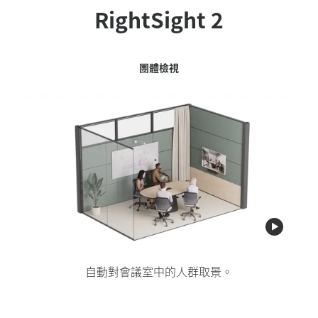
RightSight 2
發言者檢視
攝影機區域
團體檢視
格狀檢視
裁剪目前的發言者，也可以顯示整個會議室的檢視，
設定應在取景範圍內的區域，並排除不想要的干擾，例
自動對會議室中的人群取景。
裁剪個別會議與會者。
如人們從玻璃牆後經過。
以瞭解相關情況。