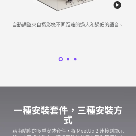
消除較大空間或有堅硬表面之房間中不想要的回音或
區分語音和不想要的噪音，例如風扇或鍵盤敲擊聲，並
自動調整來自攝影機不同距離的過大和過低的語音。
套用進階的音訊處理方式，讓人們可以聽清語音並同時
不良聲學效果，使語音更清晰清脆。
抑制噪音。
一種安裝套件，三種安裝方
式
藉由隨附的多重安裝套件，將 MeetUp 2 連接到顯示