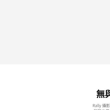
無
Rally