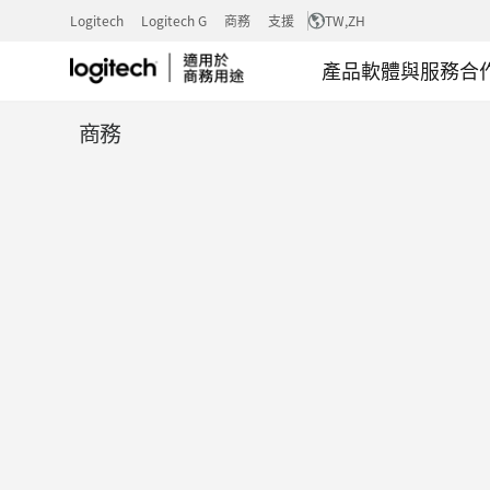
適
Logitech
Logitech G
商務
支援
TW
,ZH
產品
軟體與服務
合
用
商務
於
會
議
室