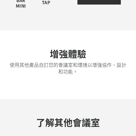
BAR
TAP
MINI
基於設備的替代方案
增強體驗
利用針對 Microsoft Teams Rooms Android 版或
Zoom Rooms 設備模式預先設定好的解決方案作為視
訊優先會議室的替代部署選項簡化您的設定和管理。
使用其他產品自訂您的會議室和環境以增強協作、設計
和功能。
瞭解更多資訊
尋找經銷商
了解其他會議室
Rally Bar Mini
羅技 Tap IP