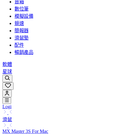
音箱
數位筆
模擬設備
競速
簡報器
滑鼠墊
配件
暢銷產品
軟體
星球
Logi
滑鼠
MX Master 3S For Mac