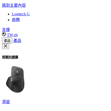
跳到主要內容
Logitech G
商務
支援
TW,zh
產品
產品
照類別選購
滑鼠