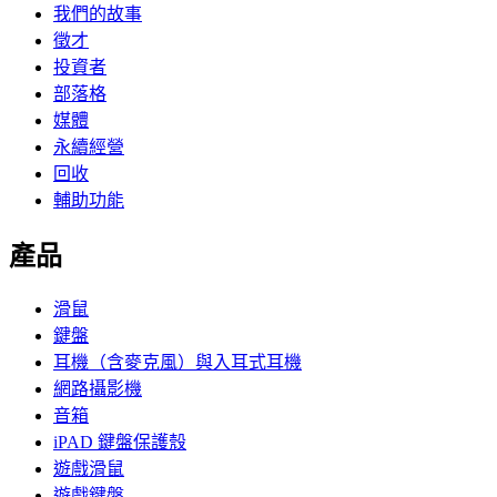
我們的故事
徵才
投資者
部落格
媒體
永續經營
回收
輔助功能
產品
滑鼠
鍵盤
耳機（含麥克風）與入耳式耳機
網路攝影機
音箱
iPAD 鍵盤保護殼
遊戲滑鼠
遊戲鍵盤