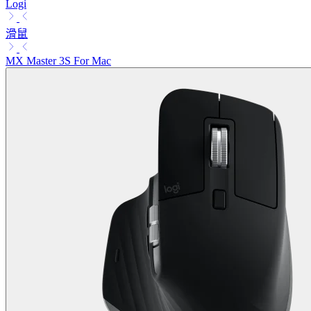
Logi
滑鼠
MX Master 3S For Mac