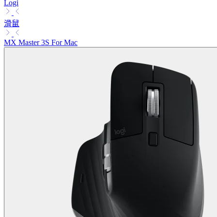
Logi
滑鼠
MX Master 3S For Mac