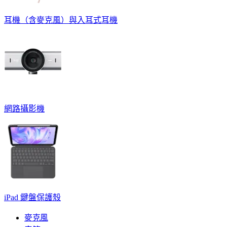
耳機（含麥克風）與入耳式耳機
網路攝影機
iPad 鍵盤保護殼
麥克風