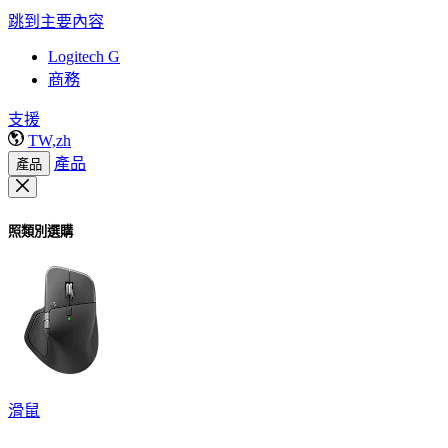
跳到主要內容
Logitech G
商務
支援
TW,zh
產品
產品
照類別選購
滑鼠