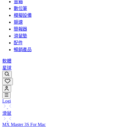
音箱
數位筆
模擬設備
競速
簡報器
滑鼠墊
配件
暢銷產品
軟體
星球
Logi
滑鼠
MX Master 3S For Mac