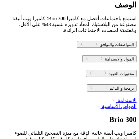
الوصف
استمتع باجتماعات أفضل مع كاميرا Brio 300؛ كاميرا ويب أنيقة
مصنوعة من البلاستيك المعاد تدويره بنسبة 48% على الأقل،
ومُعتمدَة لمنصات الاجتماعات الرائدة.
المواصفات والتوافق
المواد والاستدامة
محتويات العبوة
برمجة و الدعم
الاستدامة
الخواص الأساسية
Brio 300
كاميرا ويب أنيقة عالية الدقة مع ميزة التصحيح التلقائي للضوء
لمساعدتك على الظهور بأفضل شكل في كل مكالمة فيديو.