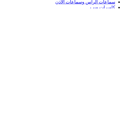
سماعات الرأس وسماعات الأذن
كاميرات ويب
مكبرات الصوت
حافظات لوحة مفاتيح لجهاز iPad
أجهزة ماوس للألعاب
لوحات مفاتيح للألعاب
سماعة رأس للألعاب
الدعم
دعم فردي
دعم الألعاب
تواصل معنا
Logitech
المنتجات
الدعم
AE,ar
©2026 Logitech. جميع الحقوق محفوظة.