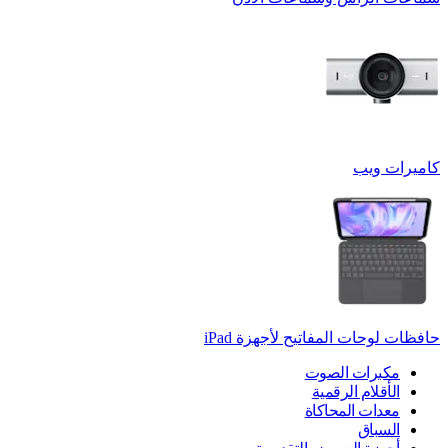
كاميرات ويب
حافظات لوحات المفاتيح لأجهزة ‏iPad
مكبرات الصوت
الأقلام الرقمية
معدات المحاكاة
السباق