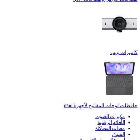
كاميرات ويب
حافظات لوحات المفاتيح لأجهزة ‏iPad
مكبرات الصوت
الأقلام الرقمية
معدات المحاكاة
السباق