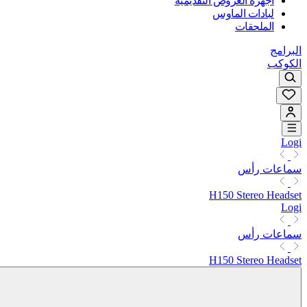
أجهزة العروض التقديمية
لبادات الماوس
الملحقات
البرامج
الكوكب
Logi
سماعات رأس
H150 Stereo Headset
Logi
سماعات رأس
H150 Stereo Headset