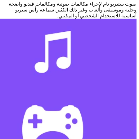
صوت ستيريو تام لإجراء مكالمات صوتية ومكالمات فيديو واضحة
وجلية وموسيقى وألعاب وغير ذلك الكثير. سماعة رأس ستريو
أساسية للاستخدام الشخصي أو المكتبي.