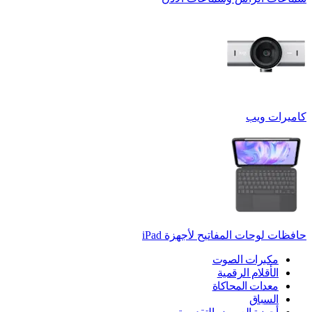
كاميرات ويب
حافظات لوحات المفاتيح لأجهزة ‏iPad
مكبرات الصوت
الأقلام الرقمية
معدات المحاكاة
السباق