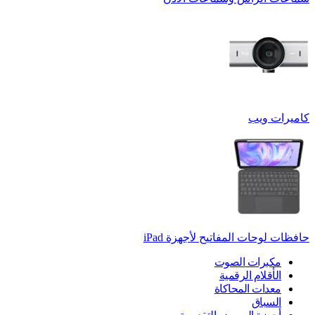
كاميرات ويب
حافظات لوحات المفاتيح لأجهزة ‏iPad
مكبرات الصوت
الأقلام الرقمية
معدات المحاكاة
السباق