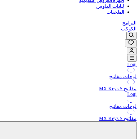
أجهزة العروض التقديمية
لبادات الماوس
الملحقات
البرامج
الكوكب
Logi
لوحات مفاتيح
مفاتيح MX Keys S
Logi
لوحات مفاتيح
مفاتيح MX Keys S