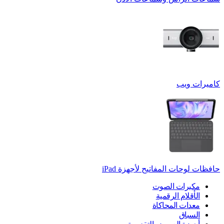
كاميرات ويب
حافظات لوحات المفاتيح لأجهزة ‏iPad
مكبرات الصوت
الأقلام الرقمية
معدات المحاكاة
السباق