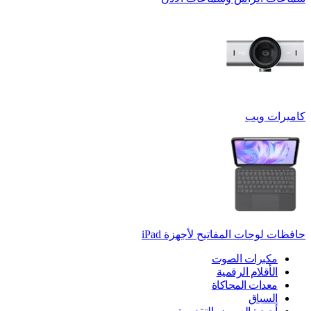
كاميرات ويب
حافظات لوحات المفاتيح لأجهزة ‏iPad
مكبرات الصوت
الأقلام الرقمية
معدات المحاكاة
السباق