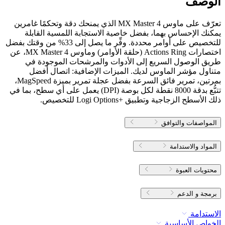
الوصف
تعرّف على ماوس MX Master 4 الذي يمنحك دقة وتحكمًا غامرين
يمكنك الإحساس بهما، بفضل خاصية الاستجابة اللمسية القابلة
للتخصيص على أوامر محددة. وفِّر ما يصل إلى 33% من وقتك بفضل
اختصارات Actions Ring (حلقة الأوامر) وماوس MX Master 4، عن
طريق الوصول السريع إلى الأدوات والمرشحات الموجودة في
متناول مؤشر الماوس لديك. الميزات الإضافية: اتصال أفضل
بمرتين، تمرير فائق السرعة بفضل عجلة تمرير بميزة MagSpeed،
تتبُّع بدقة 8000 نقطة لكل بوصة (‎DPI‏) يعمل على أي سطح، بما في
ذلك الأسطح الزجاجية وتطبيق Logi Options+‎‏ للتخصيص.
المواصفات والتوافق
المواد والاستدامة
محتويات العبوة
برمجة و الدعم
الاستدامة
الخواص الأساسية