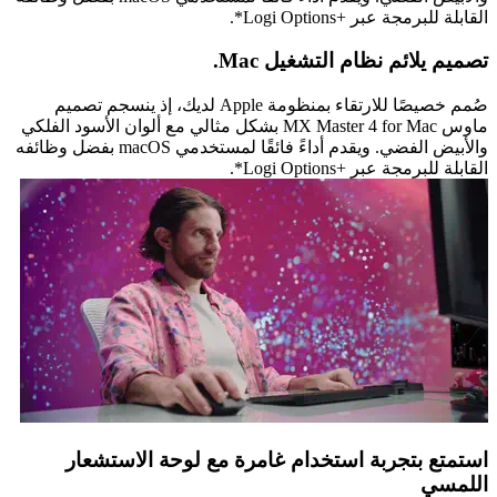
القابلة للبرمجة عبر Logi Options+‎*.
تصميم يلائم نظام التشغيل Mac.
صُمم خصيصًا للارتقاء بمنظومة Apple لديك، إذ ينسجم تصميم
ماوس MX Master 4 for Mac بشكل مثالي مع ألوان الأسود الفلكي
والأبيض الفضي. ويقدم أداءً فائقًا لمستخدمي macOS بفضل وظائفه
القابلة للبرمجة عبر Logi Options+‎*.
استمتع بتجربة استخدام غامرة مع لوحة الاستشعار
اللمسي