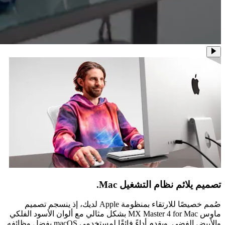
تصميم يلائم نظام التشغيل Mac.
صُمم خصيصًا للارتقاء بمنظومة Apple لديك، إذ ينسجم تصميم
ماوس MX Master 4 for Mac بشكل مثالي مع ألوان الأسود الفلكي
والأبيض الفضي. ويقدم أداءً فائقًا لمستخدمي macOS بفضل وظائفه