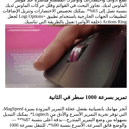
الماوس لديك. تجاوز البحث في القوائم وقلّل حركات الماوس لديك
بنسبة تصل إلى 63%*. يمكنك تخصيص الاختصارات وتنزيل الإضافات
لتطبيقات الجهات الخارجية باستخدام تطبيق Logi Options+‎‏ لجعل
Actions Ring (حلقة الأوامر) تعمل بالطريقة التي تناسبك.
تمرير بسرعة 1000 سطر في الثانية
أنجز مهامك بانسيابية بفضل عجلة التمرير المزودة بميزة MagSpeed،
التي توفر تجربة التمرير الأسرع والأدق من Logitech*. يمكنك التبديل
بسهولة بين وضع التمرير المتدرج—بدقة أعلى بنسبة 87%** —
والوضع فائق السرعة، الأسرع بنسبة 90%*، للتنقل بسرعة 1000