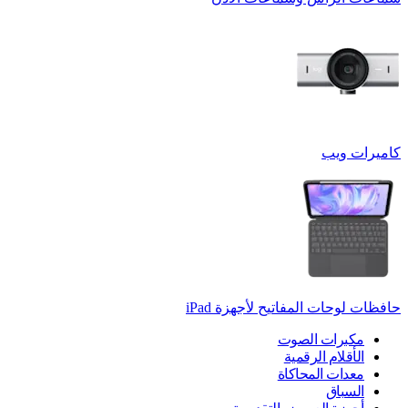
كاميرات ويب
حافظات لوحات المفاتيح لأجهزة ‏iPad
مكبرات الصوت
الأقلام الرقمية
معدات المحاكاة
السباق