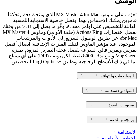
الوصف
تعرّف على ماوس MX Master 4 for Mac الذي يمنحك دقة وتحكمًا
غامرين يمكنك الإحساس بهما، بفضل خاصية الاستجابة اللمسية
القابلة للتخصيص على أوامر محددة. وفِّر ما يصل إلى 33% من وقتك
بفضل اختصارات Actions Ring (حلقة الأوامر) وماوس MX Master 4
for Mac، عن طريق الوصول السريع إلى الأدوات والمرشحات
الموجودة عند مؤشر الماوس لديك. الميزات الإضافية: اتصال أفضل
بمرتين وتمرير فائق السرعة بفضل عجلة التمرير المزودة بميزة
MagSpeed وتتبع بدقة 8000 نقطة لكل بوصة (DPI) على أي سطح،
بما في ذلك الأسطح الزجاجية وتطبيق Logi Options+‎‏ للتخصيص.
المواصفات والتوافق
المواد والاستدامة
محتويات العبوة
برمجة و الدعم
الاستدامة
الخواص الأساسية