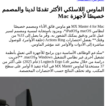
الماوس اللاسلكي الأكثر تقدمًا لدينا والمصمم
خصيصًا لأجهزة Mac
MX Master 4 for Mac هو ماوس فائق الأداء ومصمم خصيصًا
لنظامي macOS وiPadOS*، ومزود باستجابة لمسية ومصمم لسير
عمل غامر ودقيق يمكنك الشعور به. وفِّر ما يصل إلى 33% من
وقتك** بفضل اختصارات Actions Ring (حلقة الأوامر)، للوصول
مباشرة إلى الأدوات والأوامر عند مؤشر الماوس.
*ستُدعم الوظائف الأساسية دون برامج للأجهزة التي تعمل بأنظمة
تشغيل أخرى غير نظامي التشغيل Windows وmacOS. **أُجريت
دراسة من خلال مختبر ‎Logitech Ergo Lab‏ (عام 2025) على أكثر من
37 مستخدمًا لماوس MX Master في أثناء تنفيذ 8 أوامر على سطح
المكتب. وقد تختلف النتائج حسب الاختصارات المخصصة.