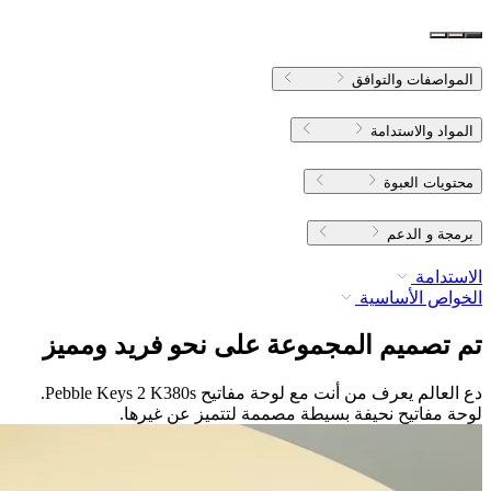
المواصفات والتوافق
المواد والاستدامة
محتويات العبوة
برمجة و الدعم
الاستدامة
الخواص الأساسية
تم تصميم المجموعة على نحو فريد ومميز
دع العالم يعرف من أنت مع لوحة مفاتيح Pebble Keys 2 K380s.
لوحة مفاتيح نحيفة بسيطة مصممة لتتميز عن غيرها.