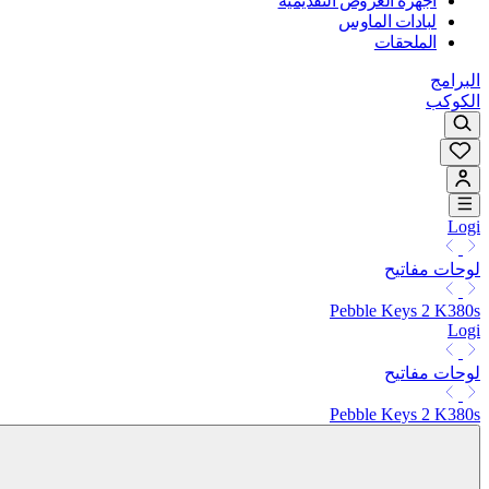
أجهزة العروض التقديمية
لبادات الماوس
الملحقات
البرامج
الكوكب
Logi
لوحات مفاتيح
Pebble Keys 2 K380s
Logi
لوحات مفاتيح
Pebble Keys 2 K380s