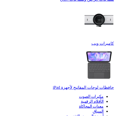
كاميرات ويب
حافظات لوحات المفاتيح لأجهزة ‏iPad
مكبرات الصوت
الأقلام الرقمية
معدات المحاكاة
السباق