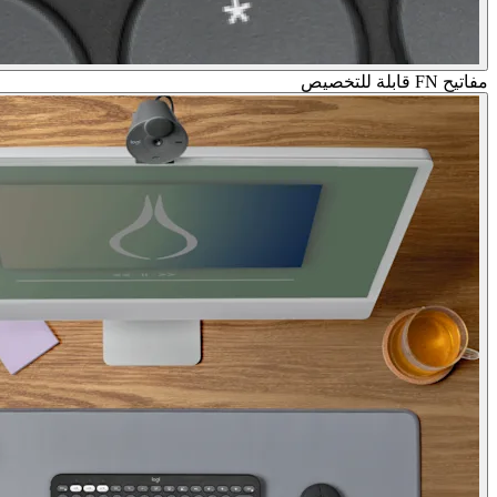
مفاتيح FN قابلة للتخصيص