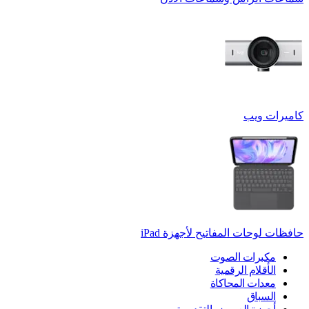
كاميرات ويب
حافظات لوحات المفاتيح لأجهزة ‏iPad
مكبرات الصوت
الأقلام الرقمية
معدات المحاكاة
السباق