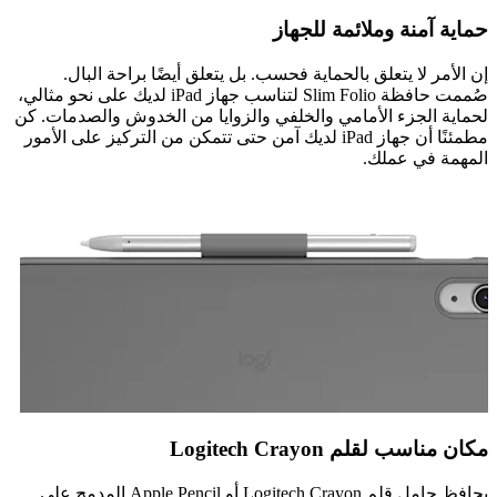
حماية آمنة وملائمة للجهاز
إن الأمر لا يتعلق بالحماية فحسب. بل يتعلق أيضًا براحة البال.
صُممت حافظة Slim Folio لتناسب جهاز iPad لديك على نحو مثالي،
لحماية الجزء الأمامي والخلفي والزوايا من الخدوش والصدمات. كن
مطمئنًا أن جهاز iPad لديك آمن حتى تتمكن من التركيز على الأمور
المهمة في عملك.
مكان مناسب لقلم Logitech Crayon
يحافظ حامل قلم Logitech Crayon أو Apple Pencil المدمج على