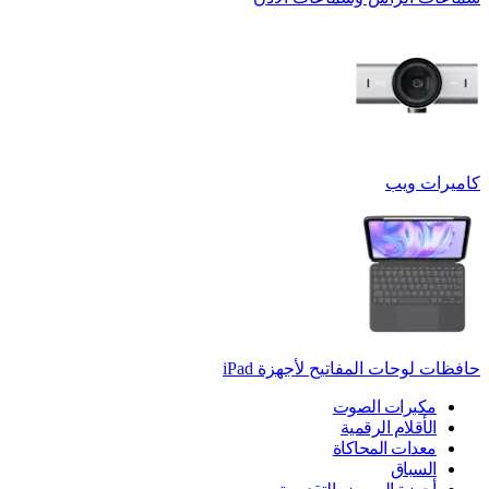
كاميرات ويب
حافظات لوحات المفاتيح لأجهزة ‏iPad
مكبرات الصوت
الأقلام الرقمية
معدات المحاكاة
السباق