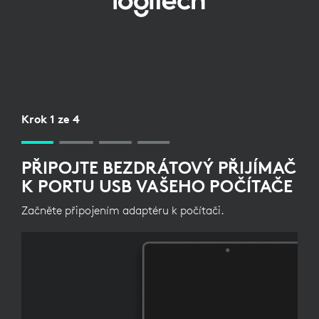
NASTAVENÍ
BEZDRÁTOVÉHO
PŘIJÍMAČE
PRO
KLÁVESNICI
Krok 1 ze 4
PŘIPOJTE BEZDRÁTOVÝ PŘIJÍMAČ
K PORTU USB VAŠEHO POČÍTAČE
Začněte připojením adaptéru k počítači.