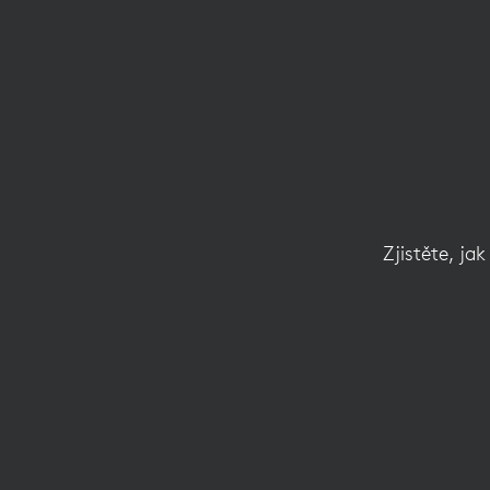
PŘIPOJENÍ
MYŠI
Zjistěte, ja