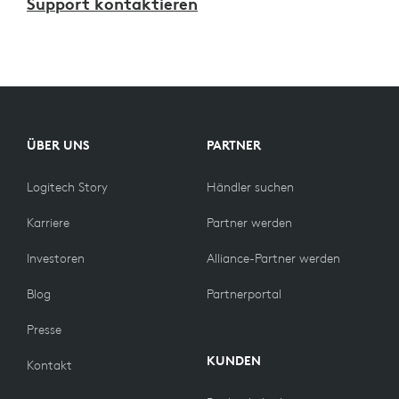
Support kontaktieren
ÜBER UNS
PARTNER
Logitech Story
Händler suchen
Karriere
Partner werden
Investoren
Alliance-Partner werden
Blog
Partnerportal
Presse
KUNDEN
Kontakt