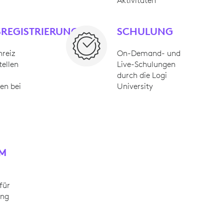
Aktivitäten
REGISTRIERUNG
SCHULUNG
nreiz
On-Demand- und
tellen
Live-Schulungen
durch die Logi
en bei
University
M
für
ung