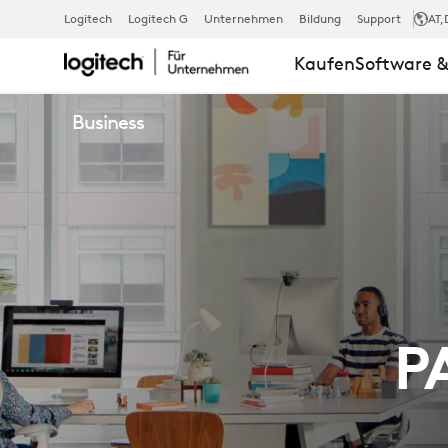
CHANNEL-
Logitech
Logitech G
Unternehmen
Bildung
Support
AT
,
Kaufen
Software &
PARTNER-
Business
PROGRAMM
|
LOGITECH
P
BUSINESS