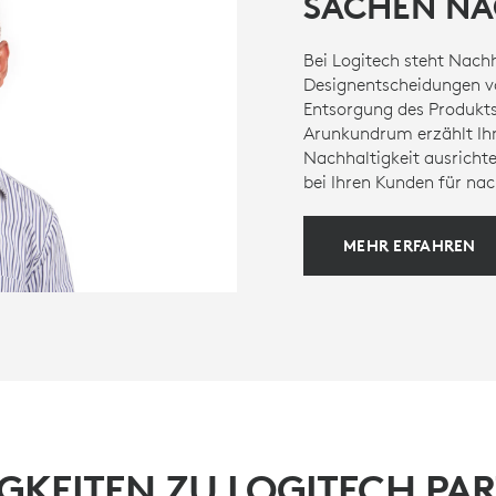
SACHEN NA
Bei Logitech steht Nachh
Designentscheidungen vo
Entsorgung des Produkts
Arunkundrum erzählt Ihn
Nachhaltigkeit ausricht
bei Ihren Kunden für nac
MEHR ERFAHREN
GKEITEN ZU LOGITECH PA