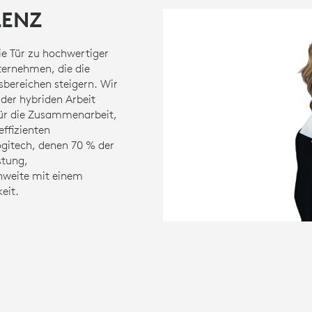
LENZ
ie Tür zu hochwertiger
ternehmen, die die
tsbereichen steigern. Wir
der hybriden Arbeit
für die Zusammenarbeit,
effizienten
ogitech, denen 70 % der
stung,
chweite mit einem
eit.