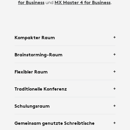
for Business
und
MX Master 4 for Business
.
Kompakter Raum
Brainstorming-Raum
Mit
Logitech Rally Bar Huddle
und
Tap IP
.
Flexibler Raum
Mit
Logitech Rally Bar Mini
und einem
Traditionelle Konferenz
interaktiven Display.
Mit
Logitech Rally Bar
,
Tap IP
und
Scribe
.
Schulungsraum
Mit
Logitech Rally Bar
,
Tap
,
Logitech Sight
Gemeinsam genutzte Schreibtische
und
Scribe
.