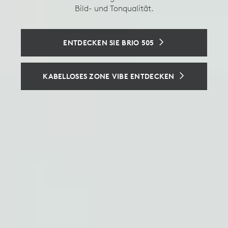
Bild- und Tonqualität.
Konferenzkamera.
Eine Managed-Dockingstation, die personalisierte Hot
Desking-Erlebnisse ermöglicht.
ENTDECKEN SIE BRIO 505
SIEHE LOGITECH SIGHT
EIN EINHEITLICHES HOTDESKING-
ERLEBNIS
KABELLOSES ZONE VIBE ENTDECKEN