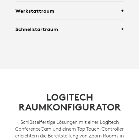
Mit
Rally Kamera
,
Tap IP
,
Mic Pod
Werkstattraum
Hängehalterung
und
Scribe
.
Mit
Logitech Brio 305
und
Logi Dock Flex
.
Schnellstartraum
Mit
Rally Kamera
,
Tap IP
und
Rally
Lautsprecher
.
Mit
Rally Board 65
.
LOGITECH
RAUMKONFIGURATOR
Schlüsselfertige Lösungen mit einer Logitech
ConferenceCam und einem Tap Touch-Controller
erleichtern die Bereitstellung von Zoom Rooms in