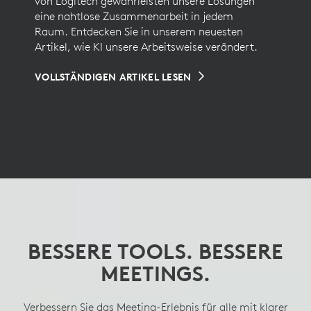
von Logitech gewährleisten unsere Lösungen
eine nahtlose Zusammenarbeit in jedem
Raum. Entdecken Sie in unserem neuesten
Artikel, wie KI unsere Arbeitsweise verändert.
VOLLSTÄNDIGEN ARTIKEL LESEN
BESSERE TOOLS. BESSERE
ERHALTEN SIE DIE BESTE
OPTIMIERTE BÜROS,
PERSPEKTIVE
OPTIMIERTE
MEETINGS.
SCHREIBTISCHE
Verbessern Sie das Meeting-Erlebnis für alle mit klarer
Klar sehen und hören mit einer intelligenten Tisch-