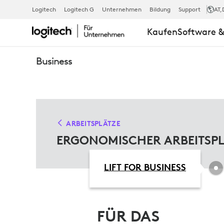
SCHREIBTIS
Logitech
Logitech G
Unternehmen
Bildung
Support
AT
,
Kaufen
Software &
FÜR
Business
ERGONOMIS
ARBEITSPLAT
ARBEITSPLÄTZE
ERGONOMISCHER ARBEITSP
LIFT FOR BUSINESS
FÜR DAS