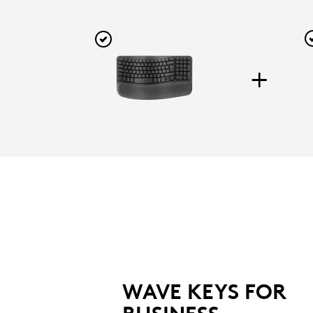
+
L
WAVE KEYS FOR BUSINESS
Die 
Ergonomische Tastatur mit
besond
geschwungenem Design und
gepolsterter Handballenauflage für
Komfort den ganzen Tag.
WAVE KEYS FOR
SPRACHE WÄHLEN