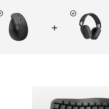
+
IFT FOR BUSINESS
ZONE VIBE WIREL
Lift Maus bietet mit ihrem
Moderner Over-Ear-Kopfhör
eren Design Komfort für den
hybrides Arbeiten.
ganzen Tag
EINE PLATTFORM AUSWÄHLE