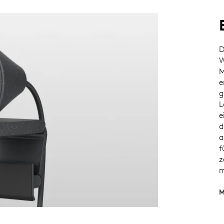
D
W
M
e
g
L
e
d
a
f
z
m
M