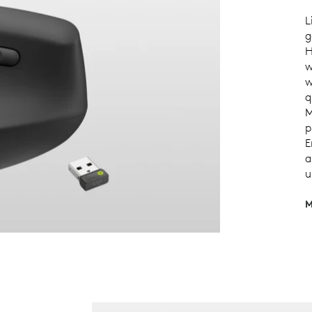
L
g
H
w
w
q
M
p
E
a
u
M