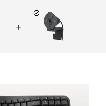
+
ESS
BRIO 305
er für
Eine Full HD-Webcam mit
automatischer
Beleuchtungskorrektur,
USB-C
-
Konnektivität und Mikrofon mit
Geräuschunterdrückung.
N