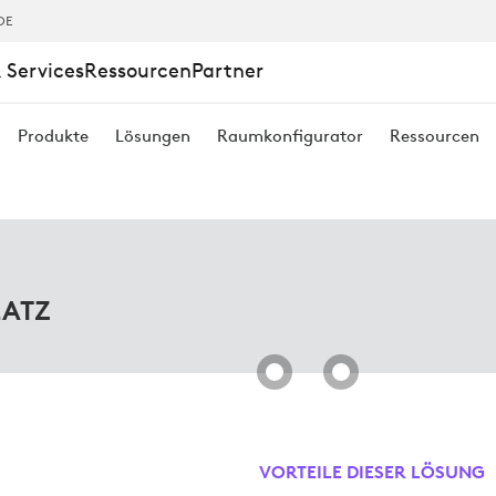
CHLÖSUNGEN
DE
 Services
Ressourcen
Partner
Produkte
Lösungen
Raumkonfigurator
Ressourcen
CHEN
Z
LATZ
VORTEILE DIESER LÖSUNG