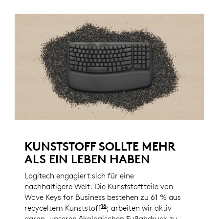
KUNSTSTOFF SOLLTE MEHR
ALS EIN LEBEN HABEN
Logitech engagiert sich für eine
nachhaltigere Welt. Die Kunststoffteile von
Wave Keys for Business bestehen zu 61 % aus
16
recyceltem Kunststoff
Ausgenommen Kunststoff in 
; arbeiten wir aktiv
daran, unseren ökologischen Fußabdruck zu