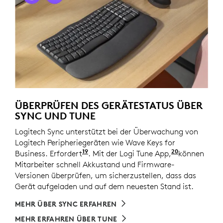
ÜBERPRÜFEN DES GERÄTESTATUS ÜBER
SYNC UND TUNE
Logitech Sync unterstützt bei der Überwachung von
Logitech Peripheriegeräten wie Wave Keys for
19
20
Business. Erfordert
das Herunterladen von Logi Tune a
. Mit der Logi Tune App,
erhältlich
können
Mitarbeiter schnell Akkustand und Firmware-
Versionen überprüfen, um sicherzustellen, dass das
Gerät aufgeladen und auf dem neuesten Stand ist.
MEHR ÜBER SYNC ERFAHREN
MEHR ERFAHREN ÜBER TUNE