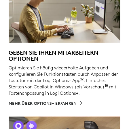
GEBEN SIE IHREN MITARBEITERN
OPTIONEN
Optimieren Sie häufig wiederholte Aufgaben und
konfigurieren Sie Funktionstasten durch Anpassen der
17
Tastatur mit der Logi Options+ App
. Passen Sie das Ger
. Einfaches
18
Starten von Copilot in Windows (als Vorschau)
Copilot i
mit
Tastenanpassung in Logi Options+.
MEHR ÜBER OPTIONS+ ERFAHREN