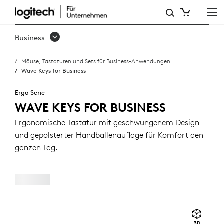
WAVE
KEYS
Business
FOR
Mäuse, Tastaturen und Sets für Business-Anwendungen
BUSINESS
Wave Keys for Business
Ergo Serie
WAVE KEYS FOR BUSINESS
Ergonomische Tastatur mit geschwungenem Design
und gepolsterter Handballenauflage für Komfort den
ganzen Tag.
3D