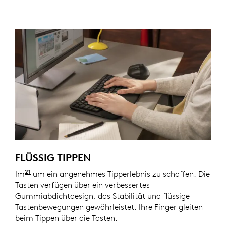
FLÜSSIG TIPPEN
21
Im
Vergleich zur Logitech Wave K350 Tastatur wurde
um ein angenehmes Tipperlebnis zu schaffen. Die
Tasten verfügen über ein verbessertes
Gummiabdichtdesign, das Stabilität und flüssige
Tastenbewegungen gewährleistet. Ihre Finger gleiten
beim Tippen über die Tasten.