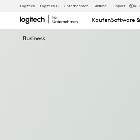
BRIO
Logitech
Logitech G
Unternehmen
Bildung
Support
AT
,
Kaufen
Software &
305
Business
BUSINESS-
WEBCAM