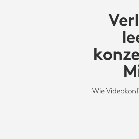
ARBEITSPLÄT
Verl
HINWEG
l
konze
M
Wie Videokonf