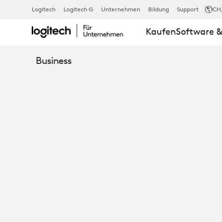
VERLIEREN
Logitech
Logitech G
Unternehmen
Bildung
Support
CH
Kaufen
Software &
SIE
Business
SICH
NICHT
IM
ALLTAG: