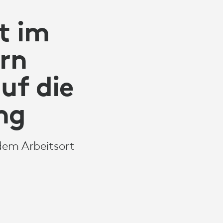
ht im
rn
uf die
ng
dem Arbeitsort