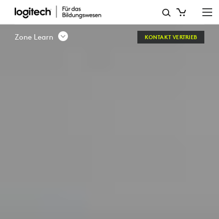
ZONE
LEARN
Zone Learn
KONTAKT VERTRIEB
–
KABELGEBUNDENES
HEADSET
|
LOGITECH
EDUCATION