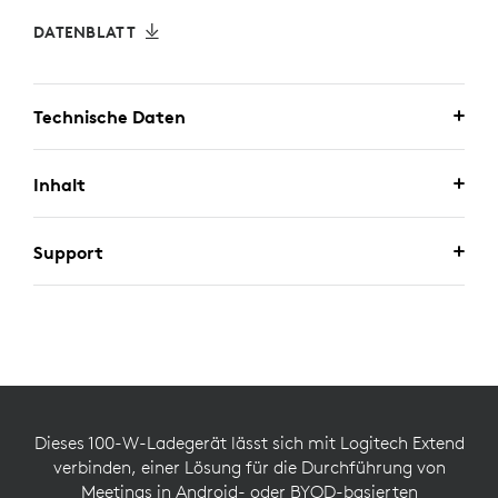
DATENBLATT
Technische Daten
Inhalt
Support
Dieses 100-W-Ladegerät lässt sich mit Logitech Extend
verbinden, einer Lösung für die Durchführung von
Meetings in Android- oder BYOD-basierten