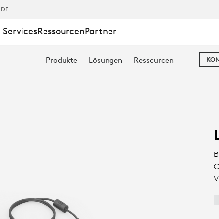
,DE
 Services
Ressourcen
Partner
Produkte
Lösungen
Ressourcen
KON
B
C
V