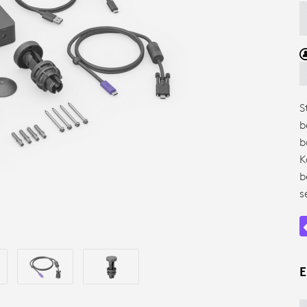
S
b
b
K
b
s
E