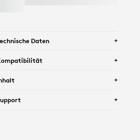
100W USB-C CHARGER
echnische Daten
ompatibilität
nhalt
Support