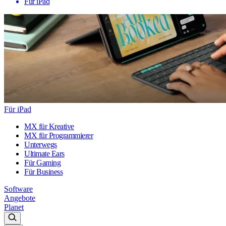
Für iPad
Für iPad
MX für Kreative
MX für Programmierer
Unterwegs
Ultimate Ears
Für Gaming
Für Business
Software
Angebote
Planet