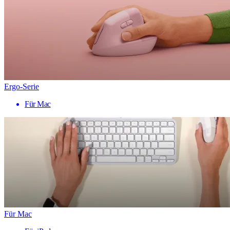
Ergo-Serie
Für Mac
Für Mac