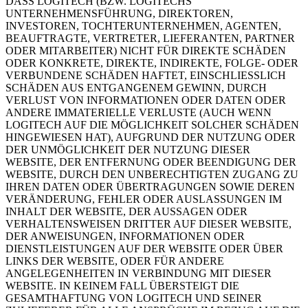
DASS LOGITECH (BZW. LOGITECHS
UNTERNEHMENSFÜHRUNG, DIREKTOREN,
INVESTOREN, TOCHTERUNTERNEHMEN, AGENTEN,
BEAUFTRAGTE, VERTRETER, LIEFERANTEN, PARTNER
ODER MITARBEITER) NICHT FÜR DIREKTE SCHÄDEN
ODER KONKRETE, DIREKTE, INDIREKTE, FOLGE- ODER
VERBUNDENE SCHÄDEN HAFTET, EINSCHLIESSLICH
SCHÄDEN AUS ENTGANGENEM GEWINN, DURCH
VERLUST VON INFORMATIONEN ODER DATEN ODER
ANDERE IMMATERIELLE VERLUSTE (AUCH WENN
LOGITECH AUF DIE MÖGLICHKEIT SOLCHER SCHÄDEN
HINGEWIESEN HAT), AUFGRUND DER NUTZUNG ODER
DER UNMÖGLICHKEIT DER NUTZUNG DIESER
WEBSITE, DER ENTFERNUNG ODER BEENDIGUNG DER
WEBSITE, DURCH DEN UNBERECHTIGTEN ZUGANG ZU
IHREN DATEN ODER ÜBERTRAGUNGEN SOWIE DEREN
VERÄNDERUNG, FEHLER ODER AUSLASSUNGEN IM
INHALT DER WEBSITE, DER AUSSAGEN ODER
VERHALTENSWEISEN DRITTER AUF DIESER WEBSITE,
DER ANWEISUNGEN, INFORMATIONEN ODER
DIENSTLEISTUNGEN AUF DER WEBSITE ODER ÜBER
LINKS DER WEBSITE, ODER FÜR ANDERE
ANGELEGENHEITEN IN VERBINDUNG MIT DIESER
WEBSITE. IN KEINEM FALL ÜBERSTEIGT DIE
GESAMTHAFTUNG VON LOGITECH UND SEINER