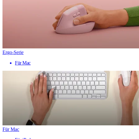
Ergo-Serie
Für Mac
Für Mac