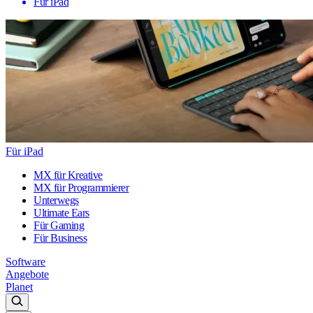
Für iPad
Für iPad
MX für Kreative
MX für Programmierer
Unterwegs
Ultimate Ears
Für Gaming
Für Business
Software
Angebote
Planet