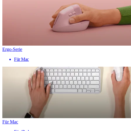
Ergo-Serie
Für Mac
Für Mac