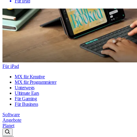
Für iPad
Für iPad
MX für Kreative
MX für Programmierer
Unterwegs
Ultimate Ears
Für Gaming
Für Business
Software
Angebote
Planet