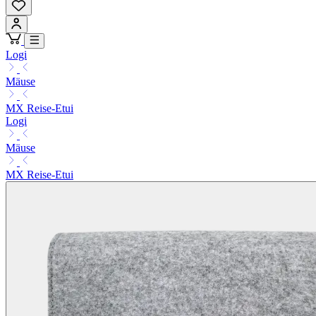
Logi
Mäuse
MX Reise-Etui
Logi
Mäuse
MX Reise-Etui