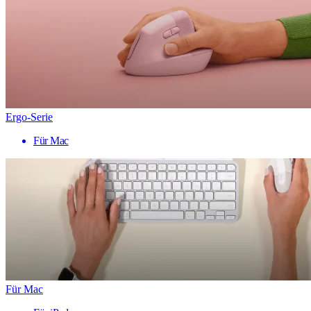
Ergo-Serie
Für Mac
Für Mac