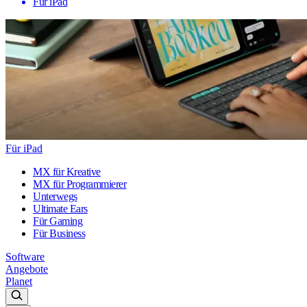
Für iPad
Für iPad
MX für Kreative
MX für Programmierer
Unterwegs
Ultimate Ears
Für Gaming
Für Business
Software
Angebote
Planet