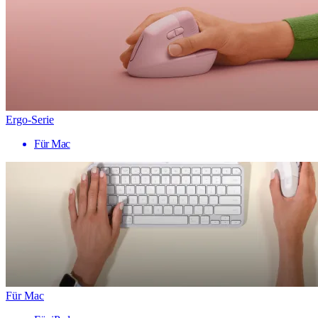
Ergo-Serie
Für Mac
Für Mac