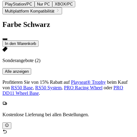
PlayStation/PC
Nur PC
XBOX/PC
Multiplattform Kompatibilität
Farbe
Schwarz
In den Warenkorb
Sonderangebote
(2)
Alle anzeigen
Profitieren Sie von 15% Rabatt auf
Playseat® Trophy
beim Kauf
von
RS50 Base
,
RS50 System
,
PRO Racing Wheel
oder
PRO
DD11 Wheel Base
.
Kostenlose Lieferung bei allen Bestellungen.