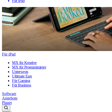
Für iPad
Für iPad
MX für Kreative
MX für Programmierer
Unterwegs
Ultimate Ears
Für Gaming
Für Business
Software
Angebote
Planet