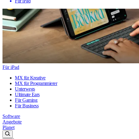
Für iPad
Für iPad
MX für Kreative
MX für Programmierer
Unterwegs
Ultimate Ears
Für Gaming
Für Business
Software
Angebote
Planet