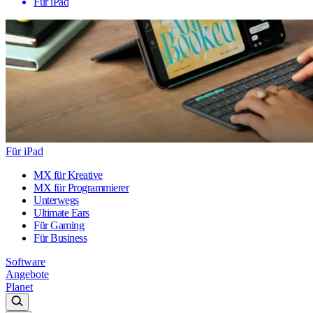
Für iPad
Für iPad
MX für Kreative
MX für Programmierer
Unterwegs
Ultimate Ears
Für Gaming
Für Business
Software
Angebote
Planet