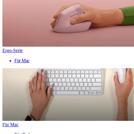
Ergo-Serie
Für Mac
Für Mac