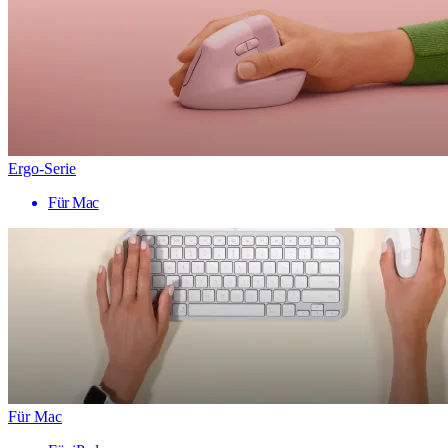
Ergo-Serie
Für Mac
Für Mac