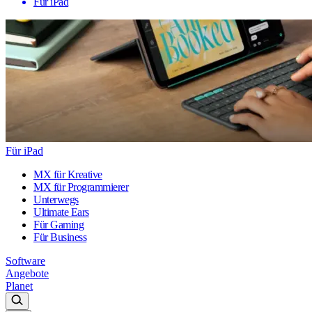
Für iPad
Für iPad
MX für Kreative
MX für Programmierer
Unterwegs
Ultimate Ears
Für Gaming
Für Business
Software
Angebote
Planet