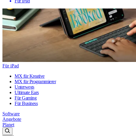
Für iPad
Für iPad
MX für Kreative
MX für Programmierer
Unterwegs
Ultimate Ears
Für Gaming
Für Business
Software
Angebote
Planet