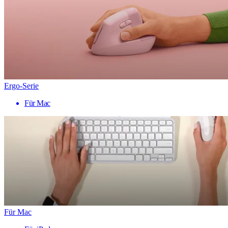
Ergo-Serie
Für Mac
Für Mac