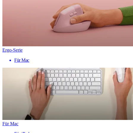
Ergo-Serie
Für Mac
Für Mac