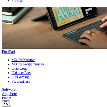
Für iPad
Für iPad
MX für Kreative
MX für Programmierer
Unterwegs
Ultimate Ears
Für Gaming
Für Business
Software
Angebote
Planet